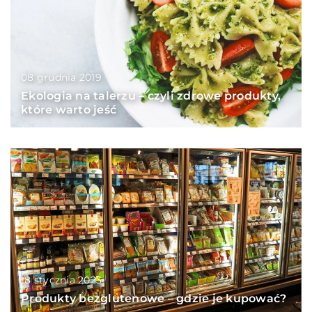
08 grudnia 2019
Ekologia na talerzu – czyli zdrowe produkty,
które warto jeść
18 stycznia 2023
Produkty bezglutenowe – gdzie je kupować?