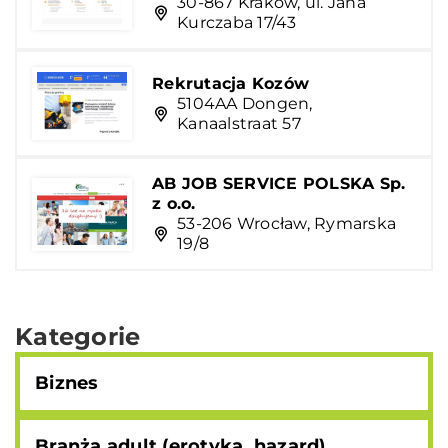
30-867 Kraków, ul. Jana
Kurczaba 17/43
Rekrutacja Kozów
5104AA Dongen,
Kanaalstraat 57
AB JOB SERVICE POLSKA Sp.
z o.o.
53-206 Wrocław, Rymarska
19/8
Kategorie
Biznes
Branża adult (erotyka, hazard)