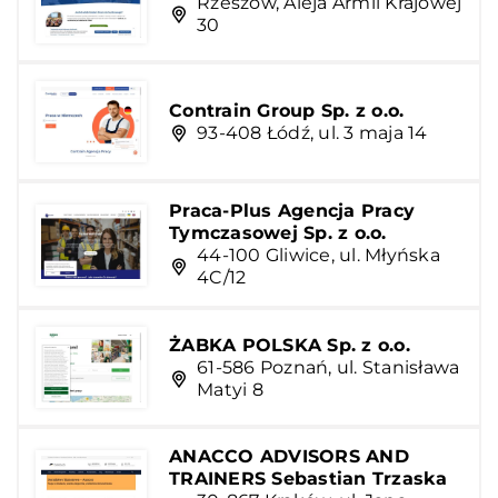
Rzeszów, Aleja Armii Krajowej
30
Contrain Group Sp. z o.o.
93-408 Łódź, ul. 3 maja 14
Praca-Plus Agencja Pracy
Tymczasowej Sp. z o.o.
44-100 Gliwice, ul. Młyńska
4C/12
ŻABKA POLSKA Sp. z o.o.
61-586 Poznań, ul. Stanisława
Matyi 8
ANACCO ADVISORS AND
TRAINERS Sebastian Trzaska