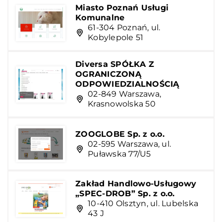
Miasto Poznań Usługi
Komunalne
61-304 Poznań, ul.
Kobylepole 51
Diversa SPÓŁKA Z
OGRANICZONĄ
ODPOWIEDZIALNOŚCIĄ
02-849 Warszawa,
Krasnowolska 50
ZOOGLOBE Sp. z o.o.
02-595 Warszawa, ul.
Puławska 77/U5
Zakład Handlowo-Usługowy
„SPEC-DROB” Sp. z o.o.
10-410 Olsztyn, ul. Lubelska
43 J