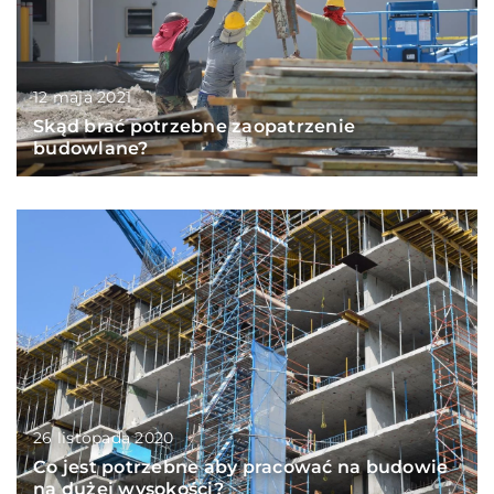
12 maja 2021
Skąd brać potrzebne zaopatrzenie
budowlane?
26 listopada 2020
Co jest potrzebne aby pracować na budowie
na dużej wysokości?