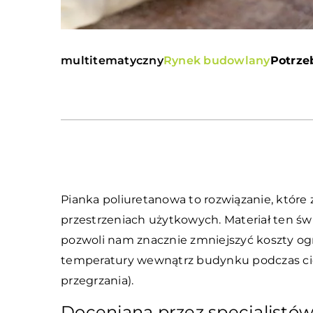
multitematyczny
Rynek budowlany
Potrze
Pianka poliuretanowa to rozwiązanie, które
przestrzeniach użytkowych. Materiał ten św
pozwoli nam znacznie zmniejszyć koszty og
temperatury wewnątrz budynku podczas ciep
przegrzania).
Doceniana przez specjalistó