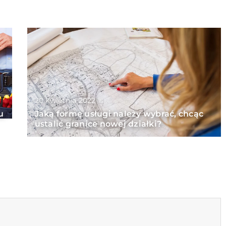
20 kwietnia 2022
u
Jaką formę usługi należy wybrać, chcąc
ustalić granice nowej działki?