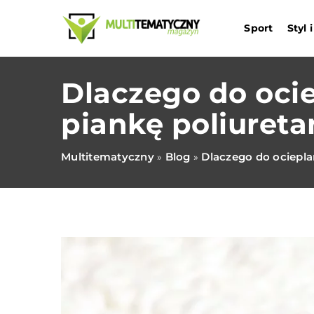
Sport
Styl
Dlaczego do oci
piankę poliuret
Multitematyczny
Blog
Dlaczego do ociepl
»
»