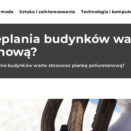
 i moda
Sztuka i zainteresowania
Technologia i komput
eplania budynków wa
anową?
ania budynków warto stosować piankę poliuretanową?