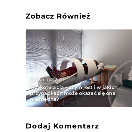
Zobacz Również
10 kwietnia 2021
Fizykoterapia – czym jest i w jakich
przypadkach może okazać się ona
niezbędna?
Dodaj Komentarz