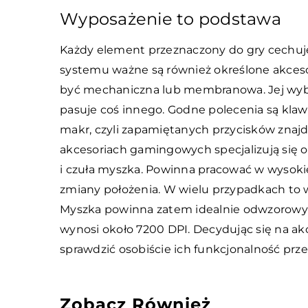
Wyposażenie to podstawa
Każdy element przeznaczony do gry cechuj
systemu ważne są również określone akcesor
być mechaniczna lub membranowa. Jej wyb
pasuje coś innego. Godne polecenia są kla
makr, czyli zapamiętanych przycisków znaj
akcesoriach gamingowych specjalizują się ok
i czuła myszka. Powinna pracować w wysokie
zmiany położenia. W wielu przypadkach to w
Myszka powinna zatem idealnie odwzorowyw
wynosi około 7200 DPI. Decydując się na akc
sprawdzić osobiście ich funkcjonalność pr
Zobacz Również