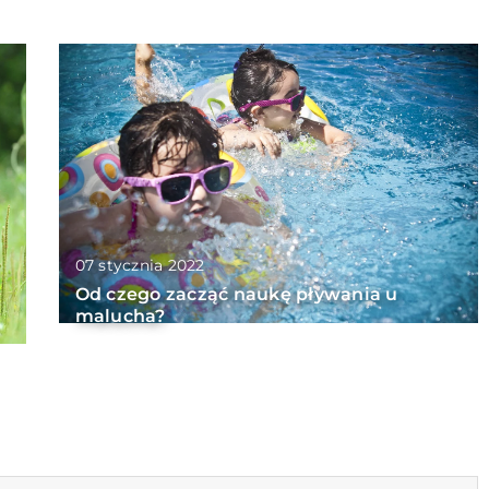
07 stycznia 2022
Od czego zacząć naukę pływania u
malucha?