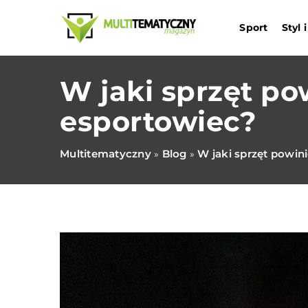
Sport
Styl
W jaki sprzęt p
esportowiec?
Multitematyczny
Blog
W jaki sprzęt powi
»
»