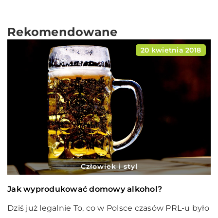
Rekomendowane
20 kwietnia 2018
Człowiek i styl
Jak wyprodukować domowy alkohol?
Dziś już legalnie To, co w Polsce czasów PRL-u było