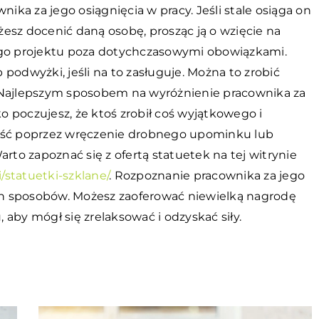
nika za jego osiągnięcia w pracy. Jeśli stale osiąga on
esz docenić daną osobę, prosząc ją o wzięcie na
o projektu poza dotychczasowymi obowiązkami.
b podwyżki, jeśli na to zasługuje. Można to zrobić
 Najlepszym sposobem na wyróżnienie pracownika za
ko poczujesz, że ktoś zrobił coś wyjątkowego i
ność poprzez wręczenie drobnego upominku lub
rto zapoznać się z ofertą statuetek na tej witrynie
i/statuetki-szklane/
. Rozpoznanie pracownika za jego
h sposobów. Możesz zaoferować niewielką nagrodę
aby mógł się zrelaksować i odzyskać siły.