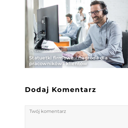
14 czerwca 2022
Statuetki firmowe – nagroda dla
pracowników i klientów
Dodaj Komentarz