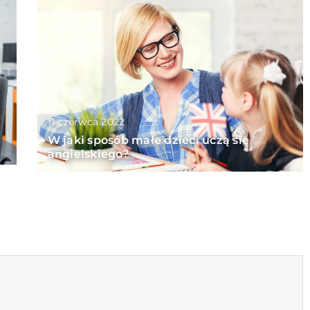
11 czerwca 2022
W jaki sposób małe dzieci uczą się
angielskiego?