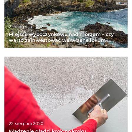
24 sierpnia 2022
Miejsce wypoczynkowe nad morzem – czy
warto zainwestować we własne lokum?
22 sierpnia 2020
Kładzenie gładzi krok po kroku