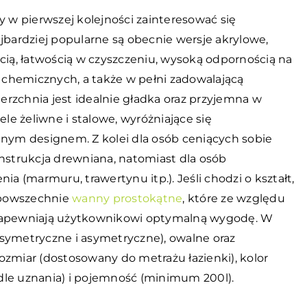
y w pierwszej kolejności zainteresować się
jbardziej popularne są obecnie wersje akrylowe,
cią, łatwością w czyszczeniu, wysoką odpornością na
i chemicznych, a także w pełni zadowalającą
ierzchnia jest idealnie gładka oraz przyjemna w
e żeliwne i stalowe, wyróżniające się
lnym designem. Z kolei dla osób ceniących sobie
onstrukcja drewniana, natomiast dla osób
ia (marmuru, trawertynu itp.). Jeśli chodzi o kształt,
 powszechnie
wanny prostokątne
, które ze względu
 zapewniają użytkownikowi optymalną wygodę. W
symetryczne i asymetryczne), owalne oraz
 rozmiar (dostosowany do metrażu łazienki), kolor
wedle uznania) i pojemność (minimum 200l).