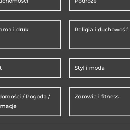
ruchomości
Podróże
ama i druk
Religia i duchowość
t
Styl i moda
omości / Pogoda /
Zdrowie i fitness
rmacje