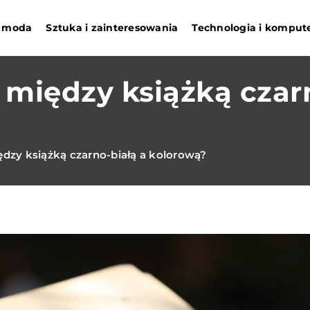
 i moda
Sztuka i zainteresowania
Technologia i komput
a między książką czar
iędzy książką czarno-białą a kolorową?