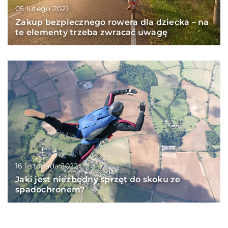
05 lutego 2021
Zakup bezpiecznego rowera dla dziecka – na
te elementy trzeba zwracać uwagę
16 listopada 2022
Jaki jest niezbędny sprzęt do skoku ze
spadochronem?