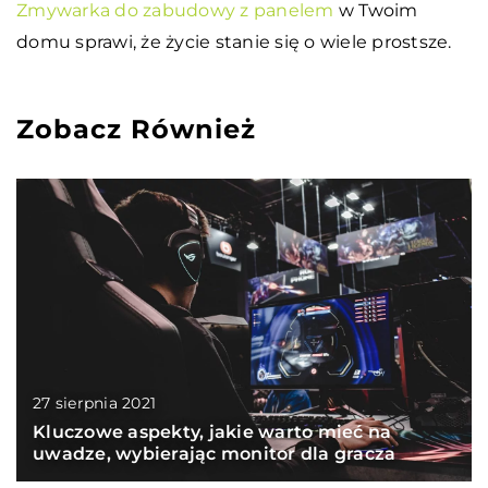
Zmywarka do zabudowy z panelem
w Twoim
domu sprawi, że życie stanie się o wiele prostsze.
Zobacz Również
27 sierpnia 2021
Kluczowe aspekty, jakie warto mieć na
uwadze, wybierając monitor dla gracza