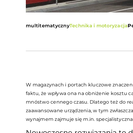
multitematyczny
Technika i motoryzacja
Po
W magazynach i portach kluczowe znaczeni
faktu, że wpływa ona na obniżenie kosztu c
mnóstwo cennego czasu. Dlatego też do real
zaawansowane urządzenia, w tym zwłaszcza 
wynajmem zajmuje się m.in. specjalistyczna
Nowoczesne rozwiązania to d