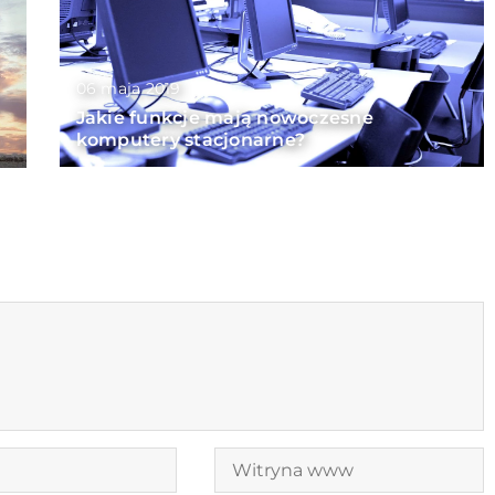
06 maja 2019
Jakie funkcje mają nowoczesne
komputery stacjonarne?