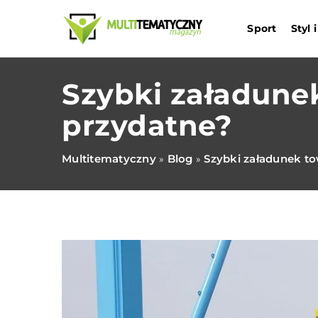
Sport
Styl
Szybki załadunek
przydatne?
Multitematyczny
Blog
Szybki załadunek to
»
»