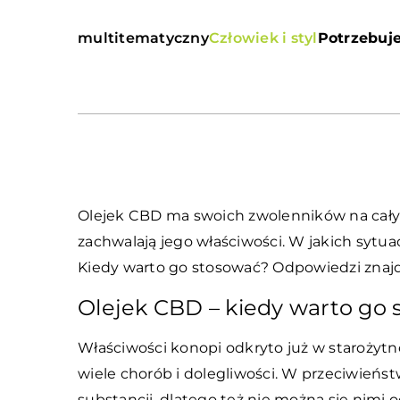
multitematyczny
Człowiek i styl
Potrzebuje
Olejek CBD ma swoich zwolenników na całym
zachwalają jego właściwości. W jakich syt
Kiedy warto go stosować? Odpowiedzi znaj
Olejek CBD – kiedy warto go
Właściwości konopi odkryto już w starożytnoś
wiele chorób i dolegliwości. W przeciwieńs
substancji, dlatego też nie można się nimi 