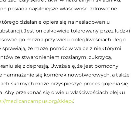
e on posiada najsilniejsze właściwości zdrowotne.
tórego działanie opiera się na naśladowaniu
bstancji. Jest on całkowicie tolerowany przez ludzki
osować go można przy wielu dolegliwościach. Jego
e sprawiają, że może pomóc w walce z niektórymi
entów ze stwardnieniem rozsianym, cukrzycą,
niu się z depresją. Uważa się, że jest pomocny
e namnażanie się komórek nowotworowych, a także
nach skórnych może przyspieszyć proces gojenia się
. Aby przekonać się o wielu właściwościach olejku
s://medicancampus.org/sklep/
.