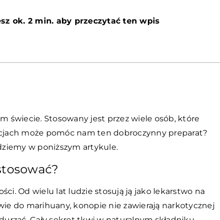
sz ok. 2 min. aby przeczytać ten wpis
 świecie. Stosowany jest przez wiele osób, które
uacjach może pomóc nam ten dobroczynny preparat?
dziemy w poniższym artykule.
 stosować?
ci. Od wielu lat ludzie stosują ją jako lekarstwo na
twie do marihuany, konopie nie zawierają narkotycznej
odurzać. Cały sekret tkwi w naturalnym składniku,