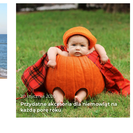
20 stycznia 2020
Przydatne akcesoria dla niemowląt na
każdą porę roku