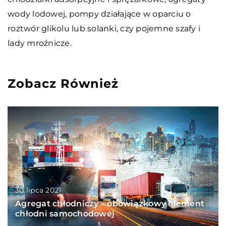
wody lodowej, pompy działające w oparciu o
roztwór glikolu lub solanki, czy pojemne szafy i
lady mroźnicze.
Zobacz Również
30 lipca 2021
Agregat chłodniczy – obowiązkowy element
chłodni samochodowej