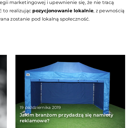
egii marketingowej i upewnienie się, że nie tracą
 to realizując
pozycjonowanie lokalnie
, z pewnością
owana zostanie pod lokalną społeczność.
19 października 2019
ą
Jakim branżom przydadzą się namioty
reklamowe?