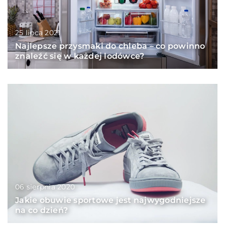
25 lipca 2021
Najlepsze przysmaki do chleba – co powinno
znaleźć się w każdej lodówce?
06 sierpnia 2020
Jakie obuwie sportowe jest najwygodniejsze
na co dzień?