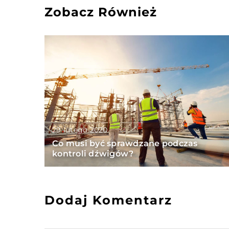
Zobacz Również
29 lutego 2020
Co musi być sprawdzane podczas
kontroli dźwigów?
Dodaj Komentarz