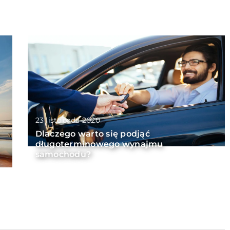
23 listopada 2020
Dlaczego warto się podjąć
długoterminowego wynajmu
samochodu?