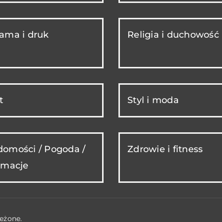
ama i druk
Religia i duchowość
t
Styl i moda
omości / Pogoda /
Zdrowie i fitness
rmacje
eżone.