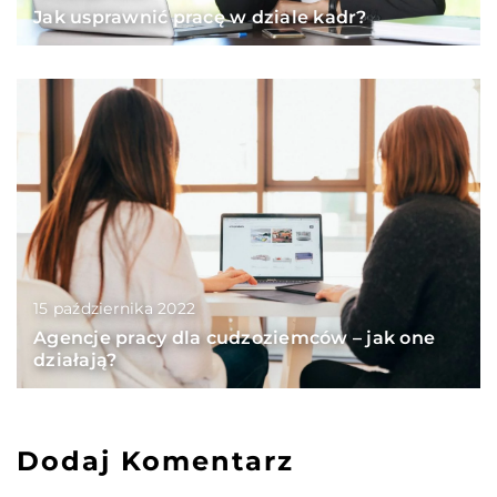
Jak usprawnić pracę w dziale kadr?
15 października 2022
Agencje pracy dla cudzoziemców – jak one
działają?
Dodaj Komentarz