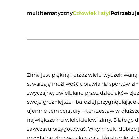
multitematyczny
Człowiek i styl
Potrzebuje
Zima jest piękną i przez wielu wyczekiwaną p
stwarzają możliwość uprawiania sportów zim
zwyczajne, uwielbiane przez dzieciaków zje
swoje groźniejsze i bardziej przygnębiające o
ujemne temperatury – ten zestaw w dłuższ
największemu wielbicielowi zimy. Dlatego d
zawczasu przygotować. W tym celu dobrze je
przydatne zimowe akcesoria. Na stronie sk