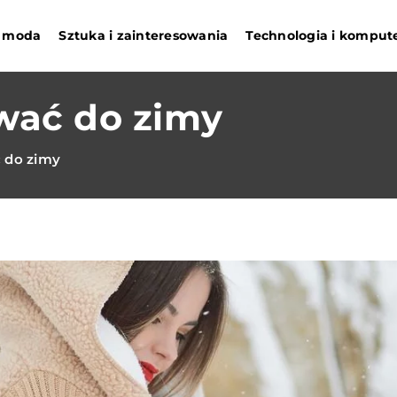
 i moda
Sztuka i zainteresowania
Technologia i komput
ować do zimy
ć do zimy