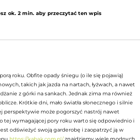
sz ok. 2 min. aby przeczytać ten wpis
orą roku. Obfite opady śniegu (o ile się pojawią)
owych, takich jak jazda na nartach, łyżwach, a nawet
żdżanie z górki na sankach. Jednak zima ma również
blicze. Krótkie dni, mało światła słonecznego i silnie
ej perspektywie może pogorszyć nastrój nawet
o tej wymagającej pory roku warto się odpowiednio i
st odświeżyć swoją garderobę i zaopatrzyć ją w
lepu
https://kabak.com.pl/
znajdziemy wiele modnych,