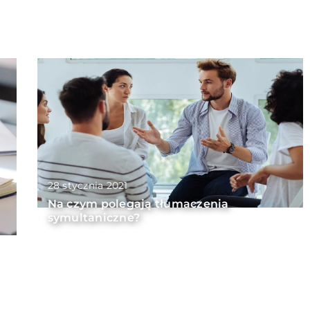
28 stycznia 2021
Na czym polegają tłumaczenia
symultaniczne?