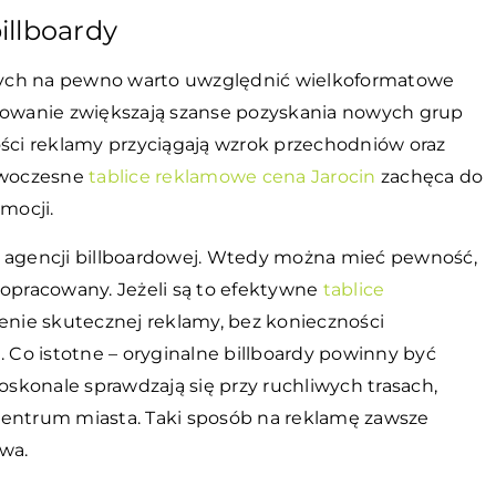
illboardy
ch na pewno warto uwzględnić wielkoformatowe
ydowanie zwiększają szanse pozyskania nowych grup
ości reklamy przyciągają wzrok przechodniów oraz
nowoczesne
tablice reklamowe cena Jarocin
zachęca do
mocji.
j agencji billboardowej. Wtedy można mieć pewność,
dopracowany. Jeżeli są to efektywne
tablice
nie skutecznej reklamy, bez konieczności
Co istotne – oryginalne billboardy powinny być
konale sprawdzają się przy ruchliwych trasach,
centrum miasta. Taki sposób na reklamę zawsze
twa.