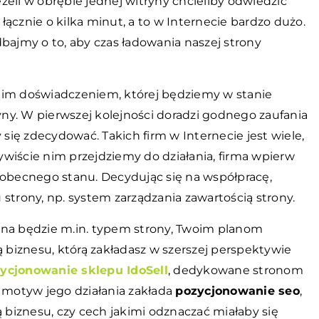
Jeżeli w obrębie jednej witryny chcieliby odwiedzić
 łącznie o kilka minut, a to w Internecie bardzo dużo.
bajmy o to, aby czas ładowania naszej strony
m doświadczeniem, której będziemy w stanie
yny. W pierwszej kolejności doradzi godnego zaufania
ię zdecydować. Takich firm w Internecie jest wiele,
wiście nim przejdziemy do działania, firma wpierw
 obecnego stanu. Decydując się na współpracę,
strony, np. system zarządzania zawartością strony.
ana będzie m.in. typem strony, Twoim planom
ą biznesu, którą zakładasz w szerszej perspektywie
ycjonowanie sklepu IdoSell
, dedykowane stronom
a motyw jego działania zakłada
pozycjonowanie seo
,
ą biznesu, czy cech jakimi odznaczać miałaby się