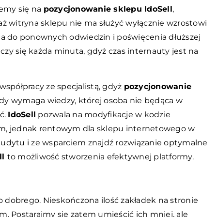
emy się na
pozycjonowanie sklepu IdoSell
,
ż witryna sklepu nie ma służyć wyłącznie wzrostowi
ta do ponownych odwiedzin i poświęcenia dłuższej
 liczy się każda minuta, gdyż czas internauty jest na
półpracy ze specjalistą, gdyż
pozycjonowanie
iedy wymaga wiedzy, której osoba nie będąca w
ć.
IdoSell
pozwala na modyfikacje w kodzie
m, jednak rentowym dla sklepu internetowego w
j z audytu i ze wsparciem znajdź rozwiązanie optymalne
ll
to możliwość stworzenia efektywnej platformy.
o dobrego. Nieskończona ilość zakładek na stronie
. Postarajmy się zatem umieścić ich mniej, ale