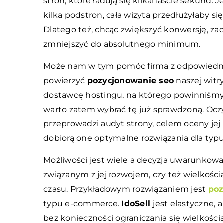
stron, które ładują się kilkanaście sekund. 
kilka podstron, cała wizyta przedłużyłaby się
Dlatego też, chcąc zwiększyć konwersję, zad
zmniejszyć do absolutnego minimum.
Może nam w tym pomóc firma z odpowiedni
powierzyć
pozycjonowanie seo
naszej witr
dostawcę hostingu, na którego powinniśmy s
warto zatem wybrać tę już sprawdzoną. Oczy
przeprowadzi audyt strony, celem oceny jej
dobiorą one optymalne rozwiązania dla typu 
Możliwości jest wiele a decyzja uwarunkow
związanym z jej rozwojem, czy też wielkości
czasu. Przykładowym rozwiązaniem jest
poz
typu e-commerce.
IdoSell
jest elastyczne, 
bez konieczności ograniczania się wielkości