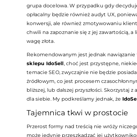
grupa docelowa. W przypadku
gdy decyduj
opłacalny będzie również audyt UX, poniewa
konwersji, ale również zmotywowaniu klien
chwili na zapoznanie się z jej zawartością, a
wagę złota.
Rekomendowanym jest jednak nawiązanie ws
sklepu IdoSell
, choć jest przystępne, niek
temacie SEO, zwyczajnie nie będzie posiada
źródłowym, co jest procesem czasochłonny
bliższej, lub dalszej przyszłości. Skorzysta
dla siebie. My podkreślamy jednak, że
IdoSe
Tajemnica tkwi w prostocie
Przerost formy nad treścią nie wróży niczeg
może jedynie przeszkadzać jej użytkownikom