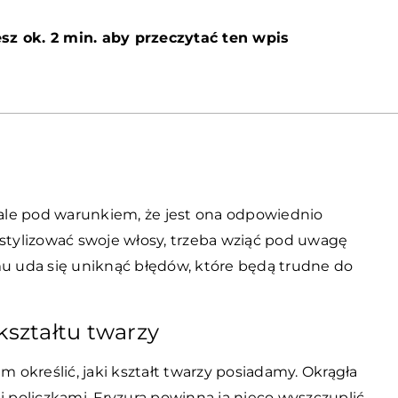
sz ok. 2 min. aby przeczytać ten wpis
, ale pod warunkiem, że jest ona odpowiednio
ystylizować swoje włosy, trzeba wziąć pod uwagę
mu uda się uniknąć błędów, które będą trudne do
kształtu twarzy
określić, jaki kształt twarzy posiadamy. Okrągła
i policzkami. Fryzura powinna ją nieco wyszczuplić,