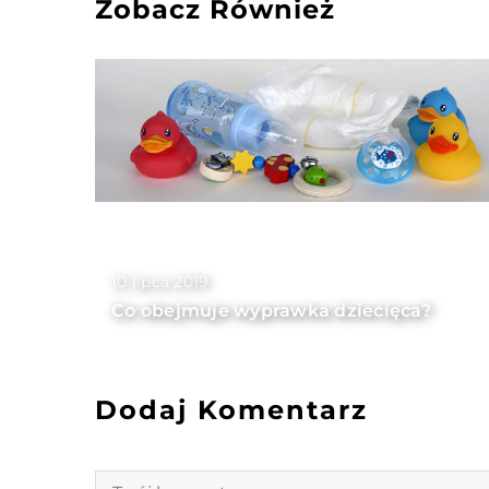
Zobacz Również
10 lipca 2019
Co obejmuje wyprawka dziecięca?
Dodaj Komentarz