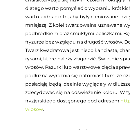
dlatego warto pomyśleć o wybraniu krótkich
warto zadbać o to, aby były cieniowane, dz
mniejszą. Z kolei twarz owalna uznawana w
podbródkiem oraz smukłymi policzkami. Będ
fryzurze bez względu na długość włosów. D
Twarz kwadratowa jest nieco kanciasta, ch
rysami, które należy złagodzić. Świetnie spr
włosów. Pazurki lub warstwowe cięcia sprawi
podłużna wyróżnia się natomiast tym, że czoł
posiadają będą idealnie wyglądały w dłuższ
zdecydować się na odświeżenie koloru. W ty
fryzjerskiego dostępnego pod adresem
htt
wlosow
.