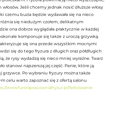
 włosów. Jeśli chcemy jednak nosić dłuższe włosy
ięki czemu buzia będzie wydawała się na nieco
yróżnia się niedużym czołem, delikatnym
zie ona dobrze wyglądała praktycznie w każdej
oskonale komponuje się także z uroczą grzywką.
arakteryzuje się ona przede wszystkim mocnymi
awdzi się do tego fryzura z długich oraz półdługich
ą, że rysy wydadzą się nieco mniej wyraźne. Twarz
o stanowi najszerszą jej część. Panie, które ją
ej grzywce. Po wybraniu fryzury można także
m celu warto zapoznać się z ofertą salonu
ps://www.furorapracowniafryzur.pl/farbowanie-