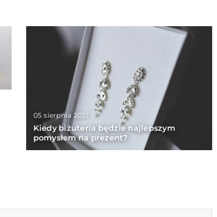
05 sierpnia 2021
Kiedy biżuteria będzie najlepszym
pomysłem na prezent?