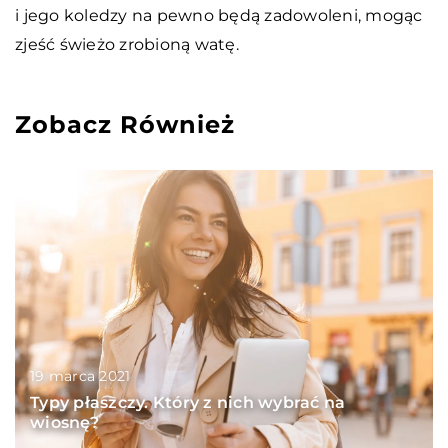
i jego koledzy na pewno będą zadowoleni, mogąc
zjeść świeżo zrobioną watę.
Zobacz Również
19 marca 2021
Typy płaszczy. Który z nich wybrać na
wiosnę?