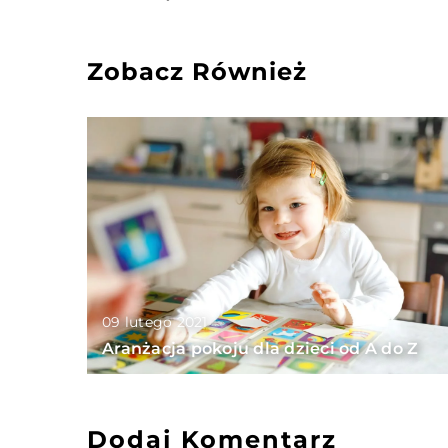
Zobacz Również
09 lutego 2021
Aranżacja pokoju dla dzieci od A do Z
Dodaj Komentarz