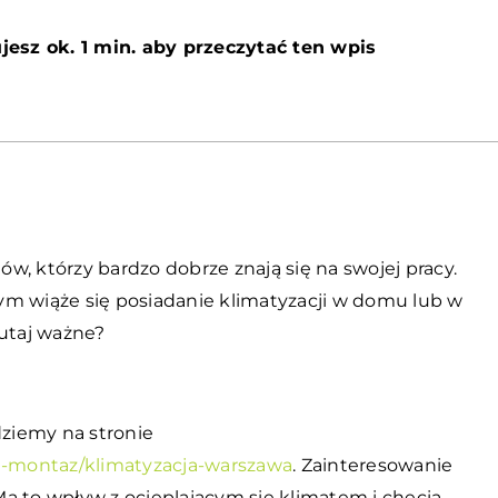
jesz ok. 1 min. aby przeczytać ten wpis
tów, którzy bardzo dobrze znają się na swojej pracy.
ym wiąże się posiadanie klimatyzacji w domu lub w
tutaj ważne?
ziemy na stronie
acja-montaz/klimatyzacja-warszawa
. Zainteresowanie
a to wpływ z ocieplającym się klimatem i chęcią