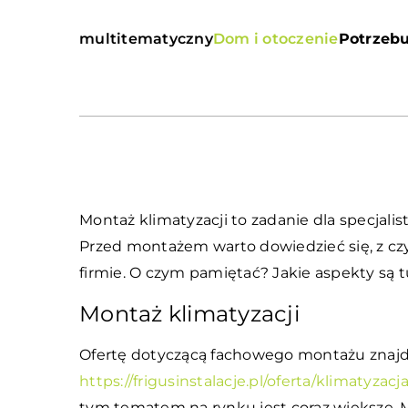
multitematyczny
Dom i otoczenie
Potrzebu
Montaż klimatyzacji to zadanie dla specjalis
Przed montażem warto dowiedzieć się, z cz
firmie. O czym pamiętać? Jakie aspekty są 
Montaż klimatyzacji
Ofertę dotyczącą fachowego montażu znajd
https://frigusinstalacje.pl/oferta/klimatyz
tym tematem na rynku jest coraz większe. M