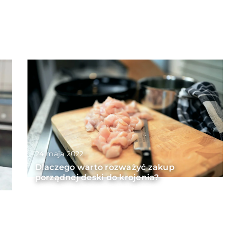
24 maja 2022
Dlaczego warto rozważyć zakup
porządnej deski do krojenia?