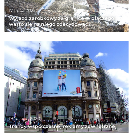
17 lipca 2022
Wyjazd zarobkowy za granicę — dlaczego
warto się na niego zdecydować?
19 lutego 2020
Trendy współczesnej reklamy zewnętrznej