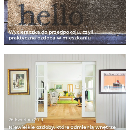
05 września 2021
Wycieraczka do przedpokoju, czyli
praktyczna ozdoba w mieszkaniu
26 kwietnia 2019
Niewielkie ozdoby, które odmienią wnętrze