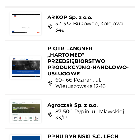
ARKOP Sp. z o.o.
32-332 Bukowno, Kolejowa
34a
PIOTR LANGNER
„HARTOMED”
PRZEDSIĘBIORSTWO
PRODUKCYJNO-HANDLOWO-
USŁUGOWE
60-166 Poznań, ul.
Wieruszowska 12-16
Agroczak Sp. z o.o.
87-500 Rypin, ul. Mławskiej
33/13
PPHU RYBIŃSKI S.C. LECH