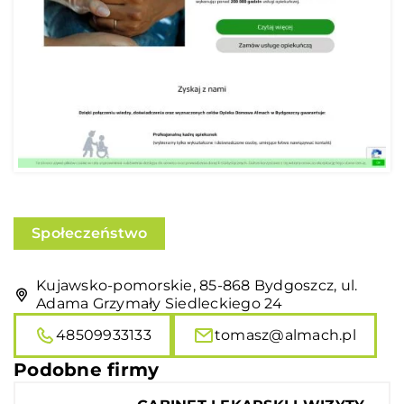
Społeczeństwo
Kujawsko-pomorskie, 85-868 Bydgoszcz, ul.
Adama Grzymały Siedleckiego 24
48509933133
tomasz@almach.pl
Podobne firmy