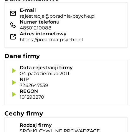
E-mail
rejestracja@poradnia-psyche.pl
Numer telefonu
48501210088
Adres internetowy
https://poradnia-psyche.pl
Dane firmy
Data rejestracji firmy
04 października 2011
NIP
7262647539
REGON
101298270
Cechy firmy
Rodzaj firmy
SPÓŁKI CYWILNE PROWADZĄCE