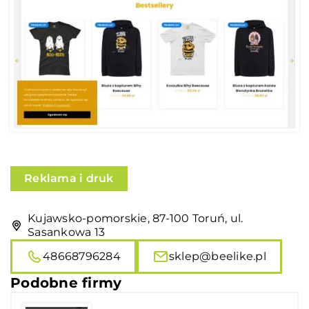
Reklama i druk
Kujawsko-pomorskie, 87-100 Toruń, ul.
Sasankowa 13
48668796284
sklep@beelike.pl
Podobne firmy