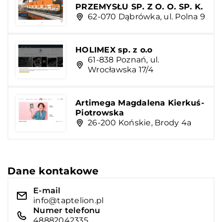
PRZEMYSŁU SP. Z O. O. SP. K.
62-070 Dąbrówka, ul. Polna 9
HOLIMEX sp. z o.o
61-838 Poznań, ul.
Wrocławska 17/4
Artimega Magdalena Kierkuś-
Piotrowska
26-200 Końskie, Brody 4a
Dane kontakowe
E-mail
info@taptelion.pl
Numer telefonu
48882042335