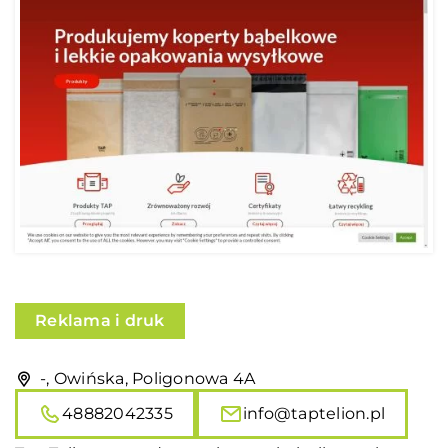
Reklama i druk
-, Owińska, Poligonowa 4A
48882042335
info@taptelion.pl