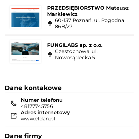
PRZEDSIĘBIORSTWO Mateusz
Markiewicz
60-137 Poznań, ul. Pogodna
86B/27
FUNGILABS sp. z o.o.
Częstochowa, ul.
Nowosądecka 5
Dane kontakowe
Numer telefonu
48177745756
Adres internetowy
www.eldan.pl
Dane firmy