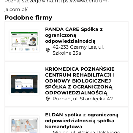
Poznaj szczegóły na:
https://www.centrum-
ja.com.pl/
Podobne firmy
PANDA CARE Spółka z
ograniczoną
odpowiedzialnością
42-233 Czarny Las, ul.
Szkolna 25a
KRIOMEDICA POZNAŃSKIE
CENTRUM REHABILITACJI I
ODNOWY BIOLOGICZNEJ
SPÓŁKA Z OGRANICZONĄ
ODPOWIEDZIALNOŚCIĄ
Poznań, ul. Starołęcka 42
ELDAN spółka z ograniczoną
odpowiedzialnością spółka
komandytowa
Mielec, ul. Wojska Polskiego