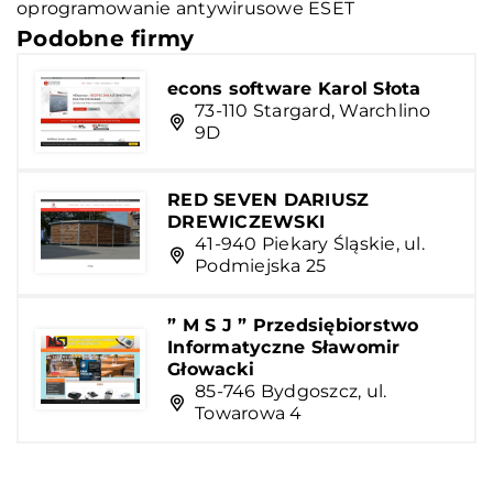
oprogramowanie antywirusowe ESET
Podobne firmy
econs software Karol Słota
73-110 Stargard, Warchlino
9D
RED SEVEN DARIUSZ
DREWICZEWSKI
41-940 Piekary Śląskie, ul.
Podmiejska 25
” M S J ” Przedsiębiorstwo
Informatyczne Sławomir
Głowacki
85-746 Bydgoszcz, ul.
Towarowa 4