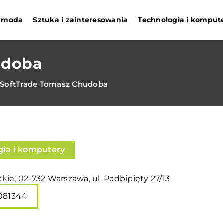
 i moda
Sztuka i zainteresowania
Technologia i komput
udoba
SoftTrade Tomasz Chudoba
gia i komputery
ie, 02-732 Warszawa, ul. Podbipięty 27/13
081344