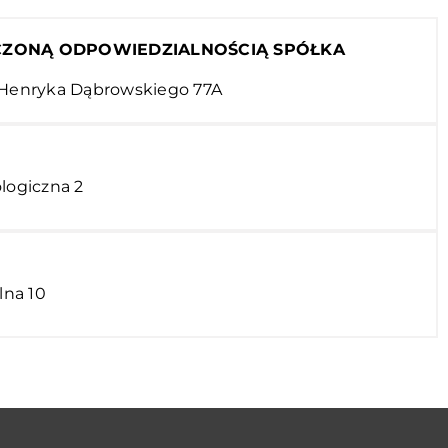
CZONĄ ODPOWIEDZIALNOŚCIĄ SPÓŁKA
a Henryka Dąbrowskiego 77A
ologiczna 2
lna 10