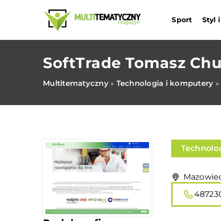
Sport
Styl
SoftTrade Tomasz Ch
Multitematyczny
Technologia i komputery
»
»
Technolo
Mazowieck
48723