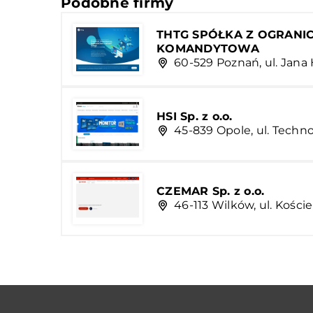
Podobne firmy
THTG SPÓŁKA Z OGRANI
KOMANDYTOWA
60-529 Poznań, ul. Jan
HSI Sp. z o.o.
45-839 Opole, ul. Techn
CZEMAR Sp. z o.o.
46-113 Wilków, ul. Koście