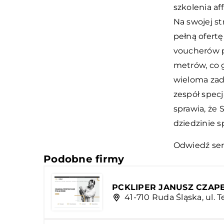
szkolenia af
Na swojej st
pełną ofert
voucherów p
metrów, co 
wieloma zad
zespół specj
sprawia, że 
dziedzinie 
Odwiedź ser
Podobne firmy
PCKLIPER JANUSZ CZAP
41-710 Ruda Śląska, ul. T