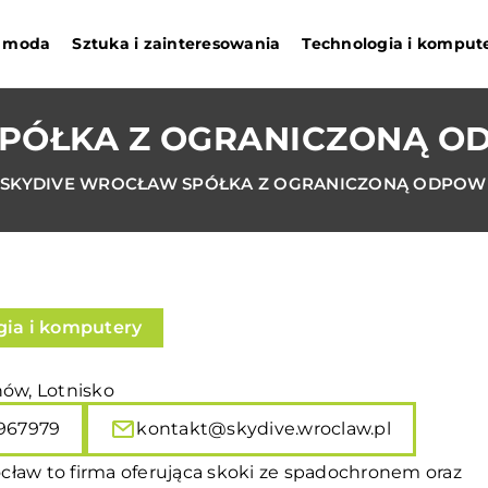
 i moda
Sztuka i zainteresowania
Technologia i komput
PÓŁKA Z OGRANICZONĄ O
SKYDIVE WROCŁAW SPÓŁKA Z OGRANICZONĄ ODPOWI
gia i komputery
nów, Lotnisko
967979
kontakt@skydive.wroclaw.pl
cław to firma oferująca skoki ze spadochronem oraz