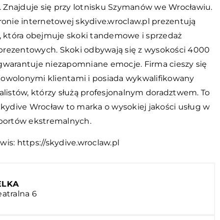
f. Znajduje się przy lotnisku Szymanów we Wrocławiu.
ronie internetowej skydive.wroclaw.pl prezentują
ę, która obejmuje skoki tandemowe i sprzedaż
rezentowych. Skoki odbywają się z wysokości 4000
gwarantuje niezapomniane emocje. Firma cieszy się
owolonymi klientami i posiada wykwalifikowany
alistów, którzy służą profesjonalnym doradztwem. To
Skydive Wrocław to marka o wysokiej jakości usług w
sportów ekstremalnych.
wis:
https://skydive.wroclaw.pl
ELKA
eatralna 6