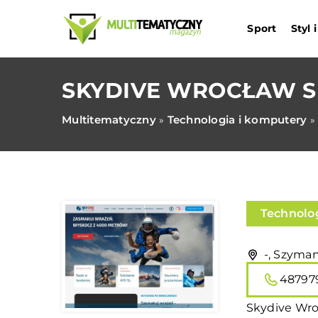
Sport
Styl
SKYDIVE WROCŁAW S
Multitematyczny
Technologia i komputery
»
»
Technolo
-, Szyma
48797
Skydive Wro