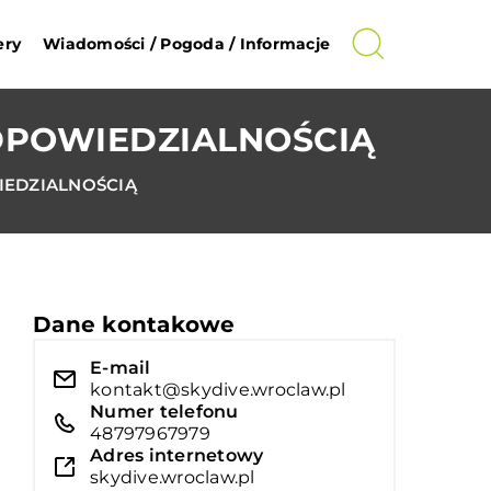
ery
Wiadomości / Pogoda / Informacje
DPOWIEDZIALNOŚCIĄ
EDZIALNOŚCIĄ
Dane kontakowe
E-mail
kontakt@skydive.wroclaw.pl
Numer telefonu
48797967979
Adres internetowy
skydive.wroclaw.pl