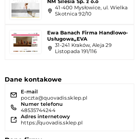
NM Silesia Sp. z o.o
41-400 Mysłowice, ul. Wielka
Skotnica 92/10
Ewa Banach Firma Handlowo-
Usługowa,,EVA
31-241 Kraków, Aleja 29
Listopada 191/116
Dane kontakowe
E-mail
poczta@quovadis.sklep.pl
Numer telefonu
48535744244
Adres internetowy
https://quovadis.sklep.pl