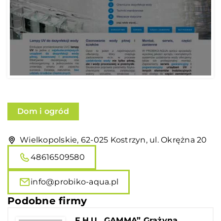
Dom i ogród
Wielkopolskie, 62-025 Kostrzyn, ul. Okrężna 20
48616509580
info@probiko-aqua.pl
Podobne firmy
F.H.U „GAMMA” Grażyna