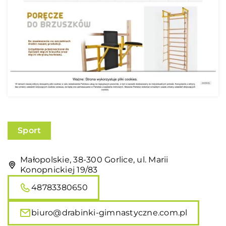
Sport
Małopolskie, 38-300 Gorlice, ul. Marii
Konopnickiej 19/83
48783380650
biuro@drabinki-gimnastyczne.com.pl