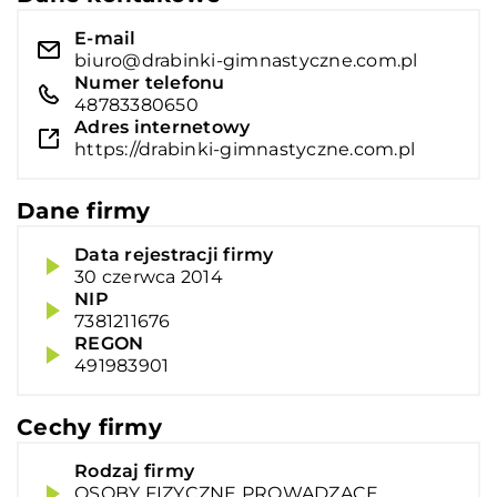
E-mail
biuro@drabinki-gimnastyczne.com.pl
Numer telefonu
48783380650
Adres internetowy
https://drabinki-gimnastyczne.com.pl
Dane firmy
Data rejestracji firmy
30 czerwca 2014
NIP
7381211676
REGON
491983901
Cechy firmy
Rodzaj firmy
OSOBY FIZYCZNE PROWADZĄCE