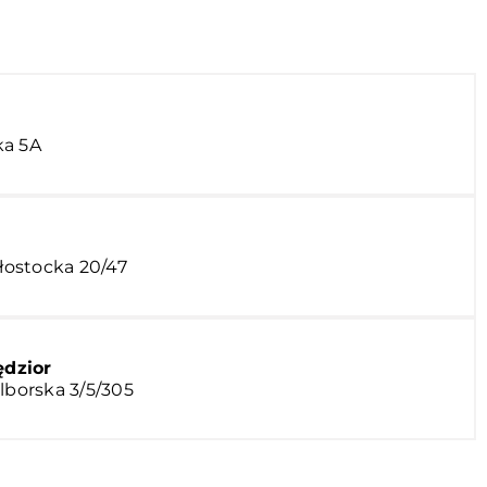
ka 5A
ałostocka 20/47
dzior
lborska 3/5/305