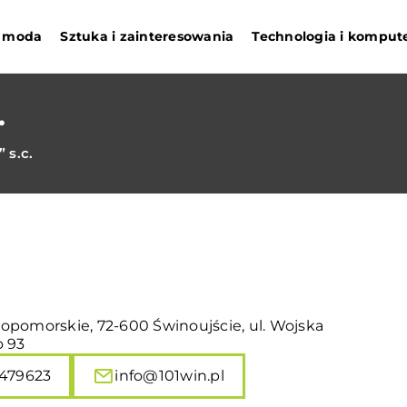
 i moda
Sztuka i zainteresowania
Technologia i komput
.
 s.c.
opomorskie, 72-600 Świnoujście, ul. Wojska
o 93
479623
info@101win.pl