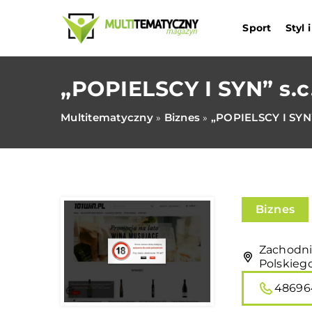
Sport
Styl
„POPIELSCY I SYN” s.c
Multitematyczny
Biznes
„POPIELSCY I SYN”
»
»
Biznes
Zachodni
Polskieg
48696