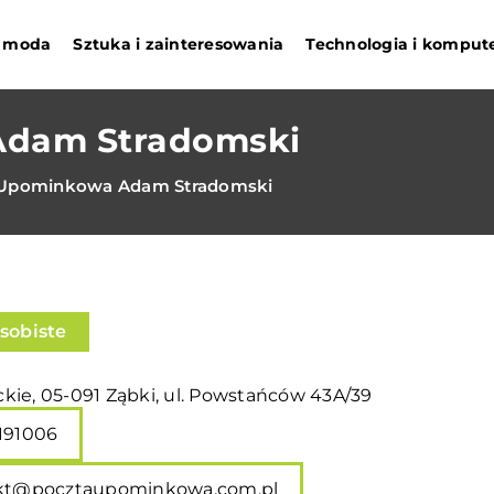
 i moda
Sztuka i zainteresowania
Technologia i komput
Adam Stradomski
 Upominkowa Adam Stradomski
sobiste
kie, 05-091 Ząbki, ul. Powstańców 43A/39
191006
kt@pocztaupominkowa.com.pl