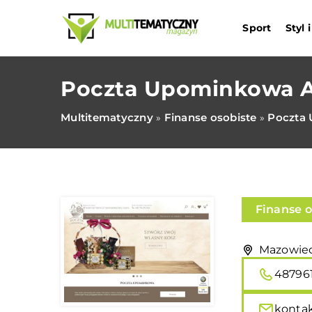
Sport
Styl
Poczta Upominkowa 
Multitematyczny
Finanse osobiste
Poczta
»
»
Finanse o
Mazowiec
48796
konta