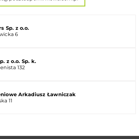
 Sp. z o.o.
wicka 6
z o.o. Sp. k.
enista 132
eniowe Arkadiusz Ławniczak
ka 11