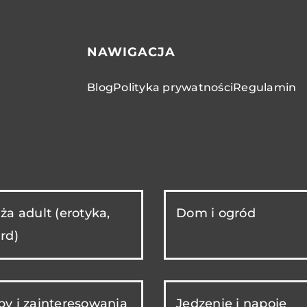
NAWIGACJA
Blog
Polityka prywatności
Regulamin
ża adult (erotyka,
Dom i ogród
rd)
y i zainteresowania
Jedzenie i napoje