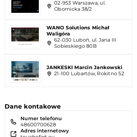
02-953 Warszawa, ul.
Obornicka 38/2
WANO Solutions Michał
Waligóra
62-030 Luboń, ul. Jana III
Sobieskiego 80B
JANKESKI Marcin Jankowski
21-100 Lubartów, Rokitno 52
Dane kontakowe
Numer telefonu
48600700628
Adres internetowy
touchofart.eu