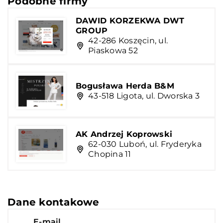
Podobne firmy
DAWID KORZEKWA DWT
GROUP
42-286 Koszęcin, ul.
Piaskowa 52
Bogusława Herda B&M
43-518 Ligota, ul. Dworska 3
AK Andrzej Koprowski
62-030 Luboń, ul. Fryderyka
Chopina 11
Dane kontakowe
E-mail