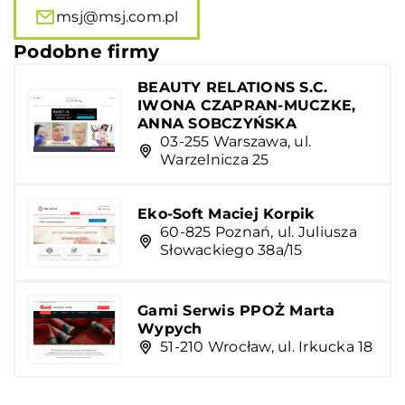
msj@msj.com.pl
Podobne firmy
BEAUTY RELATIONS S.C.
IWONA CZAPRAN-MUCZKE,
ANNA SOBCZYŃSKA
03-255 Warszawa, ul.
Warzelnicza 25
Eko-Soft Maciej Korpik
60-825 Poznań, ul. Juliusza
Słowackiego 38a/15
Gami Serwis PPOŻ Marta
Wypych
51-210 Wrocław, ul. Irkucka 18