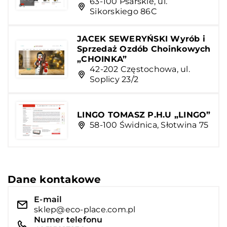
63-100 Psarskie, ul.
Sikorskiego 86C
JACEK SEWERYŃSKI Wyrób i
Sprzedaż Ozdób Choinkowych
„CHOINKA”
42-202 Częstochowa, ul.
Soplicy 23/2
LINGO TOMASZ P.H.U „LINGO”
58-100 Świdnica, Słotwina 75
Dane kontakowe
E-mail
sklep@eco-place.com.pl
Numer telefonu