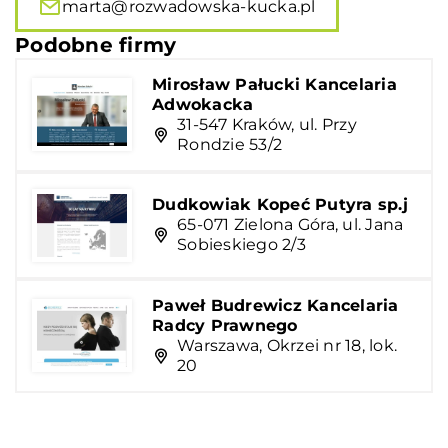
marta@rozwadowska-kucka.pl
Podobne firmy
Mirosław Pałucki Kancelaria
Adwokacka
31-547 Kraków, ul. Przy
Rondzie 53/2
Dudkowiak Kopeć Putyra sp.j
65-071 Zielona Góra, ul. Jana
Sobieskiego 2/3
Paweł Budrewicz Kancelaria
Radcy Prawnego
Warszawa, Okrzei nr 18, lok.
20