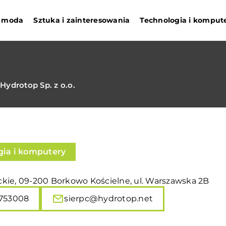
 i moda
Sztuka i zainteresowania
Technologia i komput
Hydrotop Sp. z o.o.
gia i komputery
kie, 09-200 Borkowo Kościelne, ul. Warszawska 2B
753008
sierpc@hydrotop.net