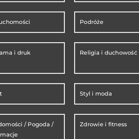
ruchomości
Podróże
ama i druk
Religia i duchowość
t
Styl i moda
omości / Pogoda /
Zdrowie i fitness
rmacje